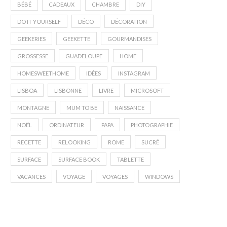
BÉBÉ
CADEAUX
CHAMBRE
DIY
DO IT YOURSELF
DÉCO
DÉCORATION
GEEKERIES
GEEKETTE
GOURMANDISES
GROSSESSE
GUADELOUPE
HOME
HOMESWEETHOME
IDÉES
INSTAGRAM
LISBOA
LISBONNE
LIVRE
MICROSOFT
MONTAGNE
MUM TO BE
NAISSANCE
NOËL
ORDINATEUR
PAPA
PHOTOGRAPHIE
RECETTE
RELOOKING
ROME
SUCRÉ
SURFACE
SURFACE BOOK
TABLETTE
VACANCES
VOYAGE
VOYAGES
WINDOWS