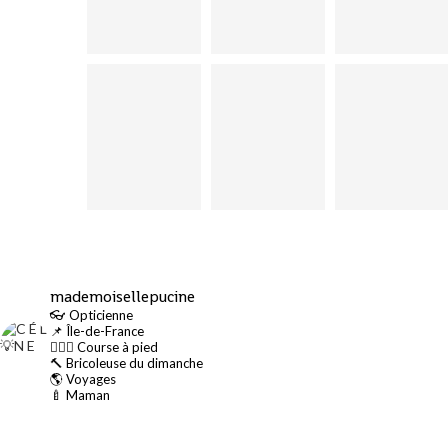
mademoisellepucine
👓 Opticienne
📌 Île-de-France
🏃🏻‍♀️ Course à pied
🔨 Bricoleuse du dimanche
🌎 Voyages
🍼 Maman