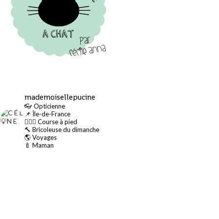
mademoisellepucine
👓 Opticienne
📌 Île-de-France
🏃🏻‍♀️ Course à pied
🔨 Bricoleuse du dimanche
🌎 Voyages
🍼 Maman