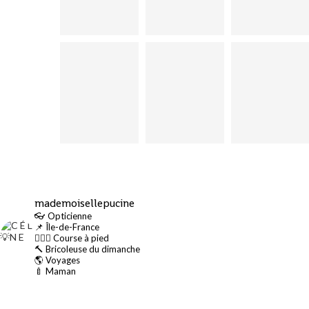
mademoisellepucine
👓 Opticienne
📌 Île-de-France
🏃🏻‍♀️ Course à pied
🔨 Bricoleuse du dimanche
🌎 Voyages
🍼 Maman