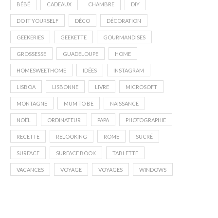
BÉBÉ
CADEAUX
CHAMBRE
DIY
DO IT YOURSELF
DÉCO
DÉCORATION
GEEKERIES
GEEKETTE
GOURMANDISES
GROSSESSE
GUADELOUPE
HOME
HOMESWEETHOME
IDÉES
INSTAGRAM
LISBOA
LISBONNE
LIVRE
MICROSOFT
MONTAGNE
MUM TO BE
NAISSANCE
NOËL
ORDINATEUR
PAPA
PHOTOGRAPHIE
RECETTE
RELOOKING
ROME
SUCRÉ
SURFACE
SURFACE BOOK
TABLETTE
VACANCES
VOYAGE
VOYAGES
WINDOWS