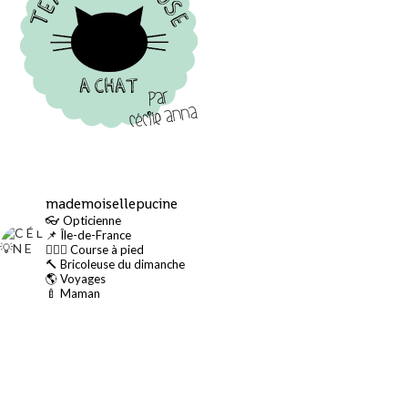
mademoisellepucine
👓 Opticienne
📌 Île-de-France
🏃🏻‍♀️ Course à pied
🔨 Bricoleuse du dimanche
🌎 Voyages
🍼 Maman