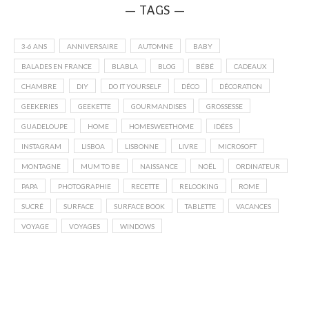
— TAGS —
3-6 ANS
ANNIVERSAIRE
AUTOMNE
BABY
BALADES EN FRANCE
BLABLA
BLOG
BÉBÉ
CADEAUX
CHAMBRE
DIY
DO IT YOURSELF
DÉCO
DÉCORATION
GEEKERIES
GEEKETTE
GOURMANDISES
GROSSESSE
GUADELOUPE
HOME
HOMESWEETHOME
IDÉES
INSTAGRAM
LISBOA
LISBONNE
LIVRE
MICROSOFT
MONTAGNE
MUM TO BE
NAISSANCE
NOËL
ORDINATEUR
PAPA
PHOTOGRAPHIE
RECETTE
RELOOKING
ROME
SUCRÉ
SURFACE
SURFACE BOOK
TABLETTE
VACANCES
VOYAGE
VOYAGES
WINDOWS