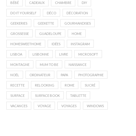
BÉBÉ
CADEAUX
CHAMBRE
DIY
DO IT YOURSELF
DÉCO
DÉCORATION
GEEKERIES
GEEKETTE
GOURMANDISES
GROSSESSE
GUADELOUPE
HOME
HOMESWEETHOME
IDÉES
INSTAGRAM
LISBOA
LISBONNE
LIVRE
MICROSOFT
MONTAGNE
MUM TO BE
NAISSANCE
NOËL
ORDINATEUR
PAPA
PHOTOGRAPHIE
RECETTE
RELOOKING
ROME
SUCRÉ
SURFACE
SURFACE BOOK
TABLETTE
VACANCES
VOYAGE
VOYAGES
WINDOWS