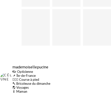
mademoisellepucine
👓 Opticienne
📌 Île-de-France
🏃🏻‍♀️ Course à pied
🔨 Bricoleuse du dimanche
🌎 Voyages
🍼 Maman