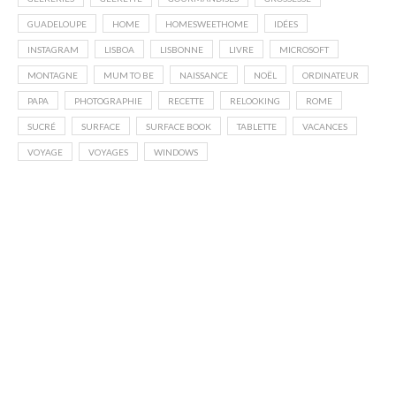
GUADELOUPE
HOME
HOMESWEETHOME
IDÉES
INSTAGRAM
LISBOA
LISBONNE
LIVRE
MICROSOFT
MONTAGNE
MUM TO BE
NAISSANCE
NOËL
ORDINATEUR
PAPA
PHOTOGRAPHIE
RECETTE
RELOOKING
ROME
SUCRÉ
SURFACE
SURFACE BOOK
TABLETTE
VACANCES
VOYAGE
VOYAGES
WINDOWS