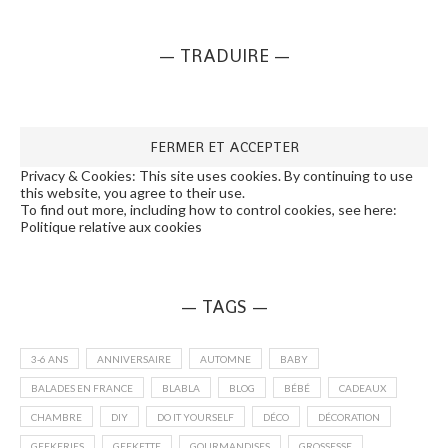
— TRADUIRE —
Privacy & Cookies: This site uses cookies. By continuing to use
this website, you agree to their use.
To find out more, including how to control cookies, see here:
Politique relative aux cookies
— TAGS —
3-6 ANS
ANNIVERSAIRE
AUTOMNE
BABY
BALADES EN FRANCE
BLABLA
BLOG
BÉBÉ
CADEAUX
CHAMBRE
DIY
DO IT YOURSELF
DÉCO
DÉCORATION
GEEKERIES
GEEKETTE
GOURMANDISES
GROSSESSE