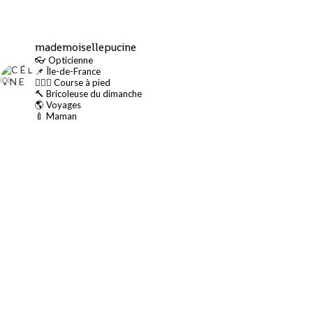
mademoisellepucine
👓 Opticienne
📌 Île-de-France
🏃🏻‍♀️ Course à pied
🔨 Bricoleuse du dimanche
🌎 Voyages
🍼 Maman