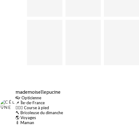
mademoisellepucine
👓 Opticienne
📌 Île-de-France
🏃🏻‍♀️ Course à pied
🔨 Bricoleuse du dimanche
🌎 Voyages
🍼 Maman