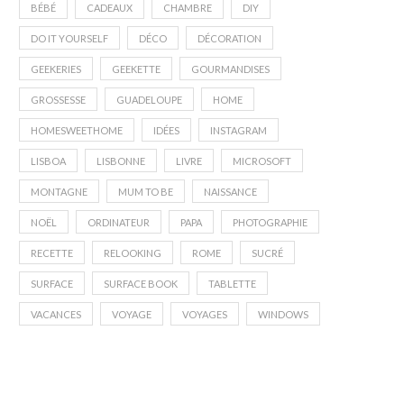
BÉBÉ
CADEAUX
CHAMBRE
DIY
DO IT YOURSELF
DÉCO
DÉCORATION
GEEKERIES
GEEKETTE
GOURMANDISES
GROSSESSE
GUADELOUPE
HOME
HOMESWEETHOME
IDÉES
INSTAGRAM
LISBOA
LISBONNE
LIVRE
MICROSOFT
MONTAGNE
MUM TO BE
NAISSANCE
NOËL
ORDINATEUR
PAPA
PHOTOGRAPHIE
RECETTE
RELOOKING
ROME
SUCRÉ
SURFACE
SURFACE BOOK
TABLETTE
VACANCES
VOYAGE
VOYAGES
WINDOWS