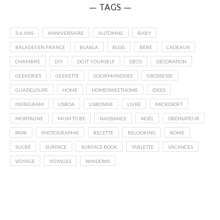
— TAGS —
3-6 ANS
ANNIVERSAIRE
AUTOMNE
BABY
BALADES EN FRANCE
BLABLA
BLOG
BÉBÉ
CADEAUX
CHAMBRE
DIY
DO IT YOURSELF
DÉCO
DÉCORATION
GEEKERIES
GEEKETTE
GOURMANDISES
GROSSESSE
GUADELOUPE
HOME
HOMESWEETHOME
IDÉES
INSTAGRAM
LISBOA
LISBONNE
LIVRE
MICROSOFT
MONTAGNE
MUM TO BE
NAISSANCE
NOËL
ORDINATEUR
PAPA
PHOTOGRAPHIE
RECETTE
RELOOKING
ROME
SUCRÉ
SURFACE
SURFACE BOOK
TABLETTE
VACANCES
VOYAGE
VOYAGES
WINDOWS