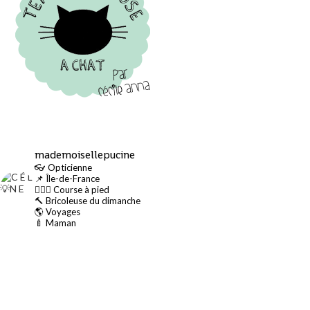
mademoisellepucine
👓 Opticienne
📌 Île-de-France
🏃🏻‍♀️ Course à pied
🔨 Bricoleuse du dimanche
🌎 Voyages
🍼 Maman