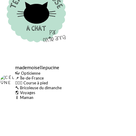
mademoisellepucine
👓 Opticienne
📌 Île-de-France
🏃🏻‍♀️ Course à pied
🔨 Bricoleuse du dimanche
🌎 Voyages
🍼 Maman