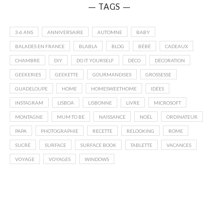
— TAGS —
3-6 ANS
ANNIVERSAIRE
AUTOMNE
BABY
BALADES EN FRANCE
BLABLA
BLOG
BÉBÉ
CADEAUX
CHAMBRE
DIY
DO IT YOURSELF
DÉCO
DÉCORATION
GEEKERIES
GEEKETTE
GOURMANDISES
GROSSESSE
GUADELOUPE
HOME
HOMESWEETHOME
IDÉES
INSTAGRAM
LISBOA
LISBONNE
LIVRE
MICROSOFT
MONTAGNE
MUM TO BE
NAISSANCE
NOËL
ORDINATEUR
PAPA
PHOTOGRAPHIE
RECETTE
RELOOKING
ROME
SUCRÉ
SURFACE
SURFACE BOOK
TABLETTE
VACANCES
VOYAGE
VOYAGES
WINDOWS