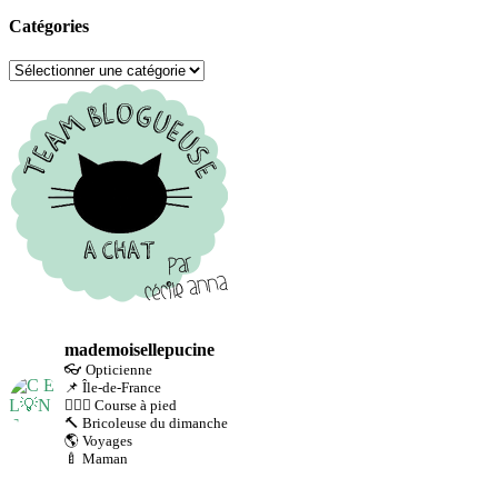
Catégories
mademoisellepucine
👓 Opticienne
📌 Île-de-France
🏃🏻‍♀️ Course à pied
🔨 Bricoleuse du dimanche
🌎 Voyages
🍼 Maman