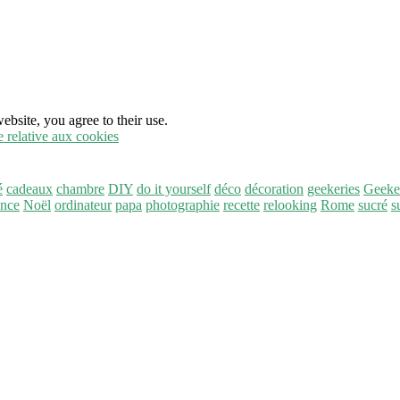
ebsite, you agree to their use.
e relative aux cookies
é
cadeaux
chambre
DIY
do it yourself
déco
décoration
geekeries
Geeke
ance
Noël
ordinateur
papa
photographie
recette
relooking
Rome
sucré
s