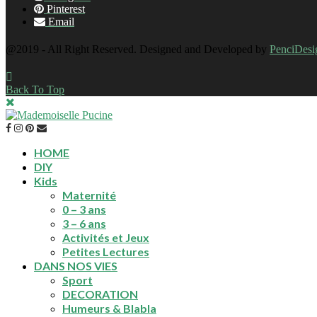
Pinterest
Email
@2019 - All Right Reserved. Designed and Developed by
PenciDesi
Back To Top
HOME
DIY
Kids
Maternité
0 – 3 ans
3 – 6 ans
Activités et Jeux
Petites Lectures
DANS NOS VIES
Sport
DECORATION
Humeurs & Blabla