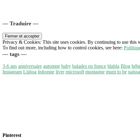
— Traduire —
Privacy & Cookies: This site uses cookies. By continuing to use this w
To find out more, including how to control cookies, see here:
Politiqu
— tags —
3-6 ans
anniversaire
automne
baby
balades en france
blabla
Blog
béb
Instagram
Lisboa
lisbonne
livre
microsoft
montagne
mum to be
naiss
Pinterest