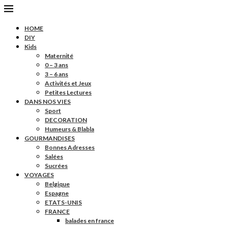
HOME
DIY
Kids
Maternité
0 – 3 ans
3 – 6 ans
Activités et Jeux
Petites Lectures
DANS NOS VIES
Sport
DECORATION
Humeurs & Blabla
GOURMANDISES
Bonnes Adresses
Salées
Sucrées
VOYAGES
Belgique
Espagne
ETATS-UNIS
FRANCE
balades en france