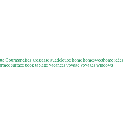
tte
Gourmandises
grossesse
guadeloupe
home
homesweethome
idées
urface
surface book
tablette
vacances
voyage
voyages
windows