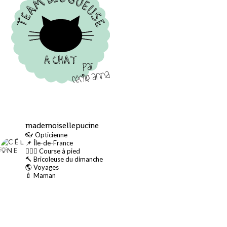
mademoisellepucine
👓 Opticienne
📌 Île-de-France
🏃🏻‍♀️ Course à pied
🔨 Bricoleuse du dimanche
🌎 Voyages
🍼 Maman