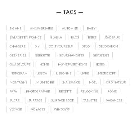
— TAGS —
3-6 ANS
ANNIVERSAIRE
AUTOMNE
BABY
BALADES EN FRANCE
BLABLA
BLOG
BÉBÉ
CADEAUX
CHAMBRE
DIY
DO IT YOURSELF
DÉCO
DÉCORATION
GEEKERIES
GEEKETTE
GOURMANDISES
GROSSESSE
GUADELOUPE
HOME
HOMESWEETHOME
IDÉES
INSTAGRAM
LISBOA
LISBONNE
LIVRE
MICROSOFT
MONTAGNE
MUM TO BE
NAISSANCE
NOËL
ORDINATEUR
PAPA
PHOTOGRAPHIE
RECETTE
RELOOKING
ROME
SUCRÉ
SURFACE
SURFACE BOOK
TABLETTE
VACANCES
VOYAGE
VOYAGES
WINDOWS