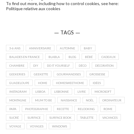
To find out more, including how to control cookies, see here:
Politique relative aux cookies
— TAGS —
3-6 ANS
ANNIVERSAIRE
AUTOMNE
BABY
BALADES EN FRANCE
BLABLA
BLOG
BÉBÉ
CADEAUX
CHAMBRE
DIY
DO IT YOURSELF
DÉCO
DÉCORATION
GEEKERIES
GEEKETTE
GOURMANDISES
GROSSESSE
GUADELOUPE
HOME
HOMESWEETHOME
IDÉES
INSTAGRAM
LISBOA
LISBONNE
LIVRE
MICROSOFT
MONTAGNE
MUM TO BE
NAISSANCE
NOËL
ORDINATEUR
PAPA
PHOTOGRAPHIE
RECETTE
RELOOKING
ROME
SUCRÉ
SURFACE
SURFACE BOOK
TABLETTE
VACANCES
VOYAGE
VOYAGES
WINDOWS