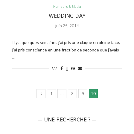
Humeurs & Blabla
WEDDING DAY
juin 25, 2014
Il y a quelques semaines j’ai pris une claque en pleine face,
j’ai pris conscience en une fraction de seconde que j’avais
…
1
…
8
9
10
— UNE RECHERCHE ? —