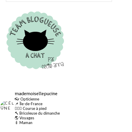
mademoisellepucine
👓 Opticienne
📌 Île-de-France
🏃🏻‍♀️ Course à pied
🔨 Bricoleuse du dimanche
🌎 Voyages
🍼 Maman