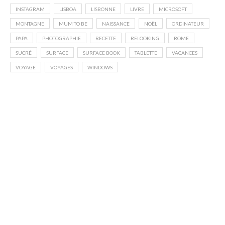
INSTAGRAM
LISBOA
LISBONNE
LIVRE
MICROSOFT
MONTAGNE
MUM TO BE
NAISSANCE
NOËL
ORDINATEUR
PAPA
PHOTOGRAPHIE
RECETTE
RELOOKING
ROME
SUCRÉ
SURFACE
SURFACE BOOK
TABLETTE
VACANCES
VOYAGE
VOYAGES
WINDOWS