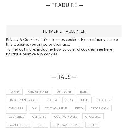
— TRADUIRE —
Privacy & Cookies: This site uses cookies. By continuing to use
this website, you agree to their use.
To find out more, including how to control cookies, see here:
Politique relative aux cookies
— TAGS —
3-6 ANS
ANNIVERSAIRE
AUTOMNE
BABY
BALADES EN FRANCE
BLABLA
BLOG
BÉBÉ
CADEAUX
CHAMBRE
DIY
DO IT YOURSELF
DÉCO
DÉCORATION
GEEKERIES
GEEKETTE
GOURMANDISES
GROSSESSE
GUADELOUPE
HOME
HOMESWEETHOME
IDÉES