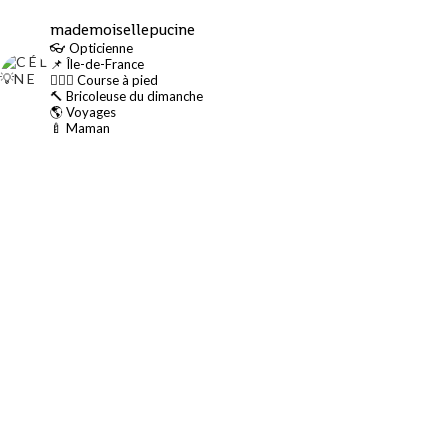
mademoisellepucine
👓 Opticienne
📌 Île-de-France
🏃🏻‍♀️ Course à pied
🔨 Bricoleuse du dimanche
🌎 Voyages
🍼 Maman